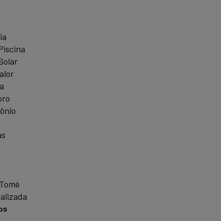
ia
Piscina
Solar
alor
a
oro
ônio
as
 Tomé
alizada
os