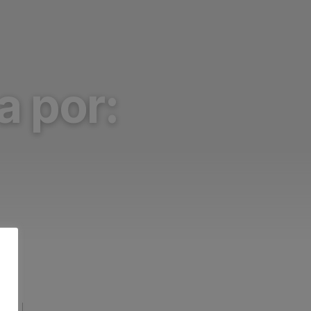
a por: