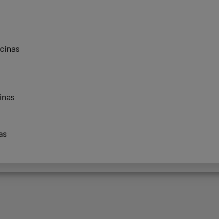
scinas
inas
as