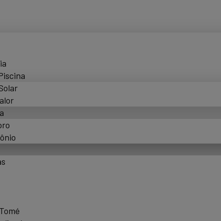
ia
Piscina
Solar
alor
a
oro
ônio
as
 Tomé