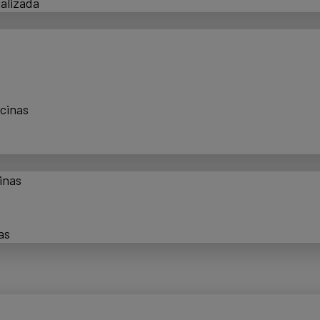
alizada
scinas
inas
as