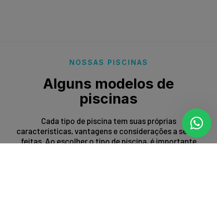
NOSSAS PISCINAS
Alguns modelos de
piscinas
Cada tipo de piscina tem suas próprias
características, vantagens e considerações a serem
feitas. Ao escolher o tipo de piscina, é importante
levar em conta fatores como espaço disponível,
orçamento, preferências estéticas e propósito de
uso.
Entrar em contato