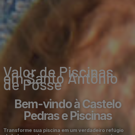
Valor de Piscinas
em Santo Antônio
de Posse
Bem-vindo à Castelo
Pedras e Piscinas
Transforme sua piscina em um verdadeiro refúgio