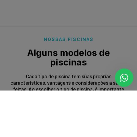
NOSSAS PISCINAS
Alguns modelos de
piscinas
Cada tipo de piscina tem suas próprias
características, vantagens e considerações a serem
feitas. Ao escolher o tipo de piscina, é importante
levar em conta fatores como espaço disponível,
orçamento, preferências estéticas e propósito de
uso.
Entrar em contato