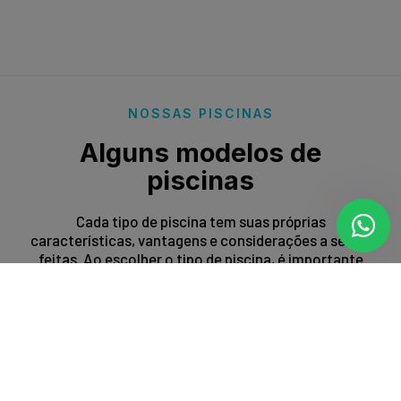
NOSSAS PISCINAS
Alguns modelos de
piscinas
Cada tipo de piscina tem suas próprias
características, vantagens e considerações a serem
feitas. Ao escolher o tipo de piscina, é importante
levar em conta fatores como espaço disponível,
orçamento, preferências estéticas e propósito de
uso.
Entrar em contato