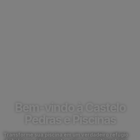
Troca de Vinil para
Piscinas em
Hortolândia
Bem-vindo à Castelo
Pedras e Piscinas
Transforme sua piscina em um verdadeiro refúgio