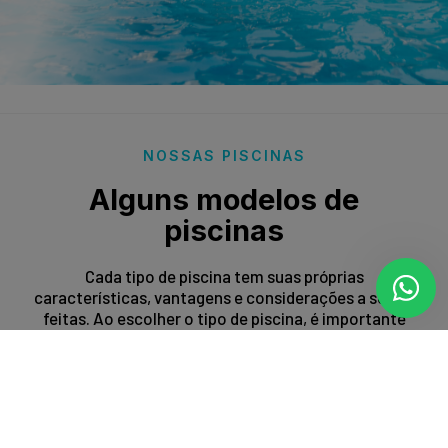
NOSSAS PISCINAS
Alguns modelos de
piscinas
Cada tipo de piscina tem suas próprias
características, vantagens e considerações a serem
feitas. Ao escolher o tipo de piscina, é importante
levar em conta fatores como espaço disponível,
orçamento, preferências estéticas e propósito de
uso.
Entrar em contato