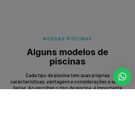
NOSSAS PISCINAS
Alguns modelos de
piscinas
Cada tipo de piscina tem suas próprias
características, vantagens e considerações a serem
feitas. Ao escolher o tipo de piscina, é importante
levar em conta fatores como espaço disponível,
orçamento, preferências estéticas e propósito de
uso.
Entrar em contato