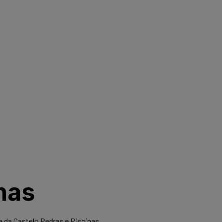
cinas
inas
as
nas
 da Castelo Pedras e Piscinas.