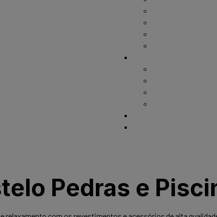
Cerca Removível
Iluminação para Pis
Saunas
Dispositivos
Serviços
Construção de Pisc
Troca de Areia
Troca de Vinil
Reformas de Piscin
Contato
Sobre
elo Pedras e Pisci
 e relaxamento com os revestimentos e acessórios de alta qualidade