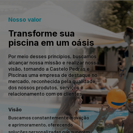
Nosso valor
Transforme sua
piscina em um oásis
Por meio desses princípios, buscamos
alcançar nossa missão e realizar nossa
visão, tornando a Castelo Pedras e
Piscinas uma empresa de destaque no
mercado, reconhecida pela qualidade
dos nossos produtos, serviços e
relacionamento com os clientes.
Visão
Buscamos constantemente inovação
e aprimoramento, oferecendo
soluções personalizadas que superem