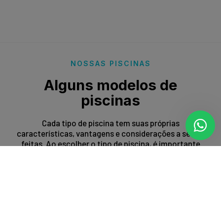
NOSSAS PISCINAS
Alguns modelos de
piscinas
Cada tipo de piscina tem suas próprias
características, vantagens e considerações a serem
feitas. Ao escolher o tipo de piscina, é importante
levar em conta fatores como espaço disponível,
orçamento, preferências estéticas e propósito de
uso.
Entrar em contato