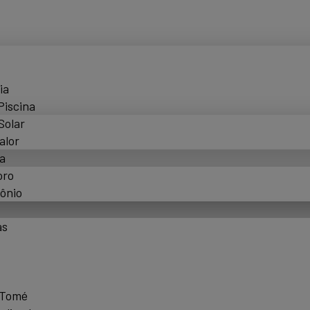
ia
Piscina
Solar
alor
a
oro
ônio
as
 Tomé