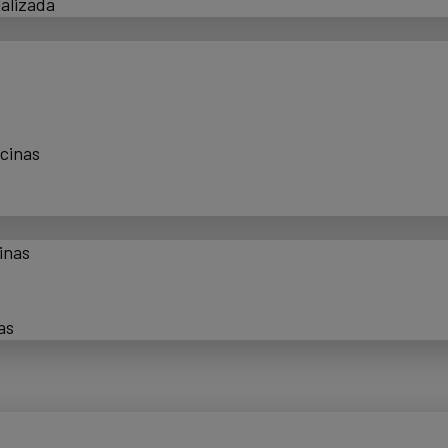
alizada
scinas
inas
as