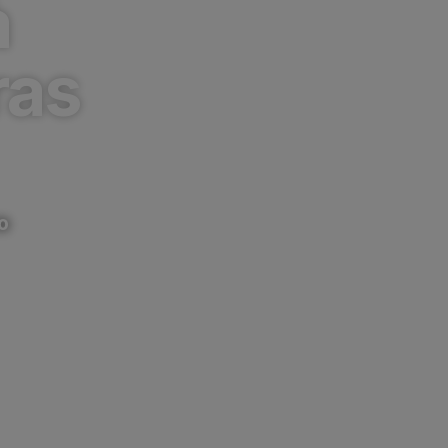
à
ras
o