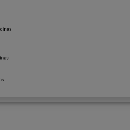
scinas
inas
as