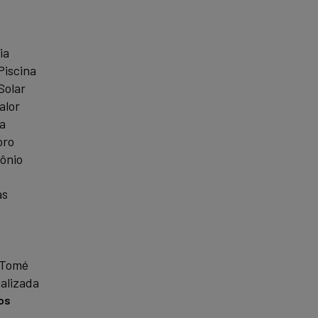
ia
Piscina
Solar
alor
a
oro
ônio
as
 Tomé
alizada
os