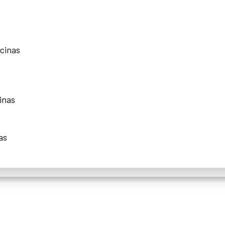
scinas
inas
as