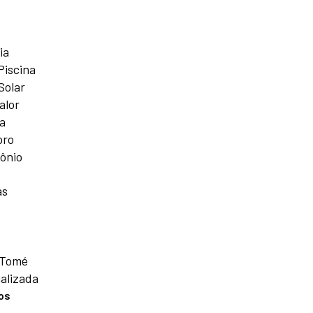
ia
Piscina
Solar
alor
a
oro
ônio
as
 Tomé
alizada
os