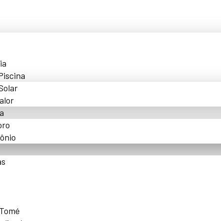
ia
Piscina
Solar
alor
a
oro
ônio
as
 Tomé