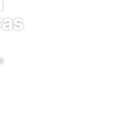
à
ras
o