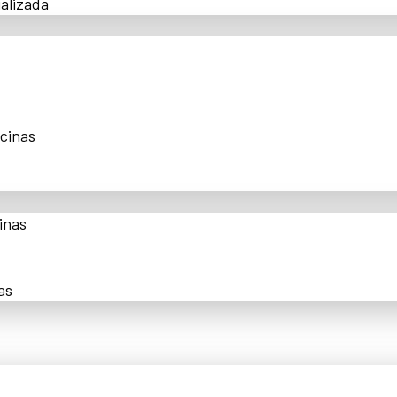
alizada
scinas
inas
as