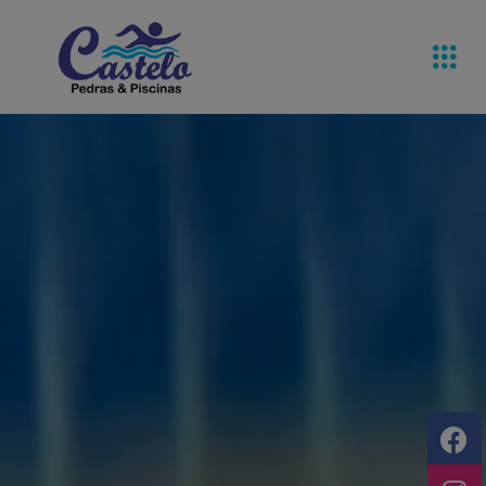
Pedras De
Equipamentos