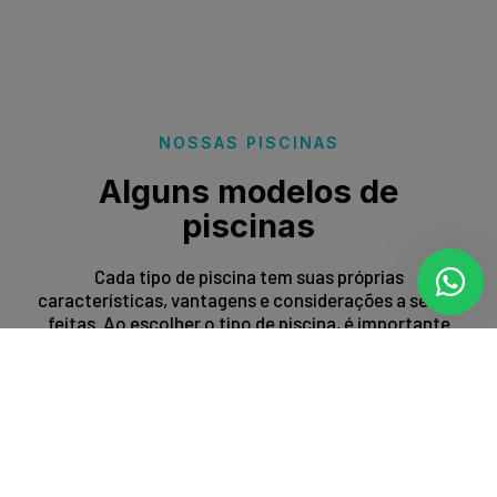
NOSSAS PISCINAS
Alguns modelos de
piscinas
Cada tipo de piscina tem suas próprias
características, vantagens e considerações a serem
feitas. Ao escolher o tipo de piscina, é importante
levar em conta fatores como espaço disponível,
orçamento, preferências estéticas e propósito de
uso.
Entrar em contato