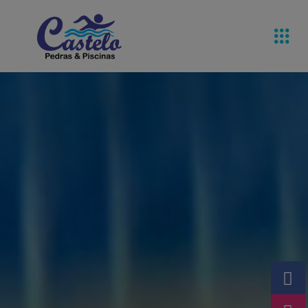
Pedras De
Equipamentos