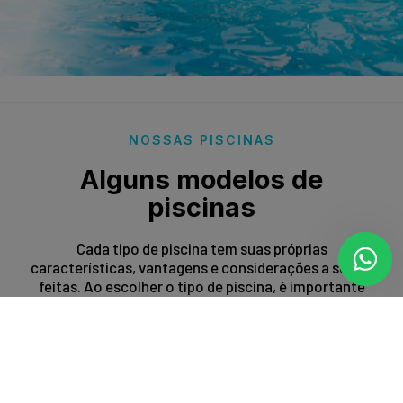
NOSSAS PISCINAS
Alguns modelos de
piscinas
Cada tipo de piscina tem suas próprias
características, vantagens e considerações a serem
feitas. Ao escolher o tipo de piscina, é importante
levar em conta fatores como espaço disponível,
orçamento, preferências estéticas e propósito de
uso.
Entrar em contato