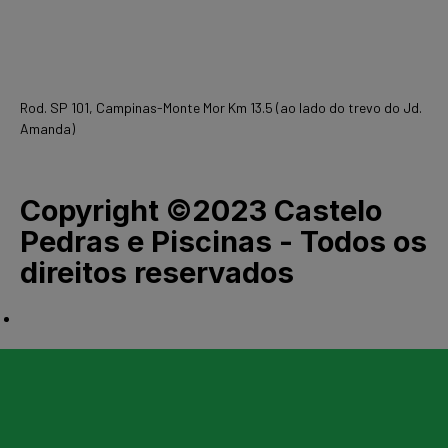
(19) 3897-5700
Loja 2
Rod. SP 101, Campinas-Monte Mor Km 13.5 (ao lado do trevo do Jd.
Amanda)
(19) 3845-2641
Copyright ©2023 Castelo
Pedras e Piscinas - Todos os
direitos reservados
Desenvolvido pela UpSent Soluções Digitais