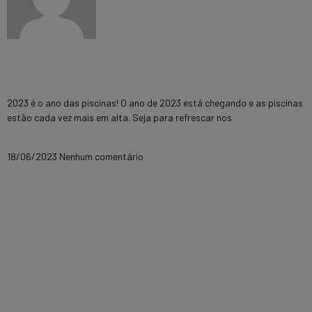
As tendências de design de piscinas
para 2023
2023 é o ano das piscinas! O ano de 2023 está chegando e as piscinas
estão cada vez mais em alta. Seja para refrescar nos
Mais informações »
18/06/2023
Nenhum comentário