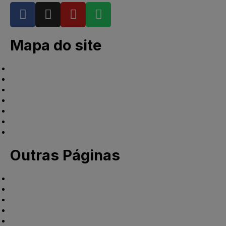
Mapa do site
Home
Piscinas
Pedras Decorativas
Equipamentos e Acessórios
Serviços
Contato
Sobre nós
Outras Páginas
Blog
Galeria
Nossas Lojas
Termos de Uso
Política de Cookies