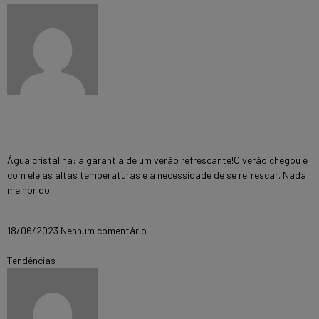
Dicas para manter a água da piscina
cristalina durante o verão
Água cristalina: a garantia de um verão refrescante!O verão chegou e
com ele as altas temperaturas e a necessidade de se refrescar. Nada
melhor do
Mais informações »
18/06/2023
Nenhum comentário
Tendências