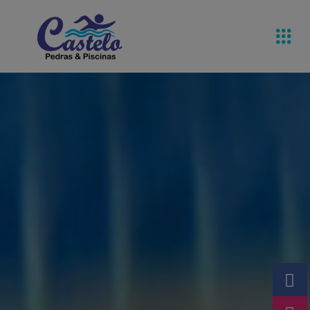
Pedras De
Equipamentos