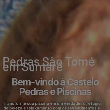
Pedras São Tomé
em Sumaré
Bem-vindo à Castelo
Pedras e Piscinas
Transforme sua piscina em um verdadeiro refúgio
de beleza e relaxamento com os revestimentos e