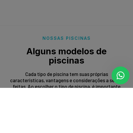
NOSSAS PISCINAS
Alguns modelos de
piscinas
Cada tipo de piscina tem suas próprias
características, vantagens e considerações a serem
feitas. Ao escolher o tipo de piscina, é importante
levar em conta fatores como espaço disponível,
orçamento, preferências estéticas e propósito de
uso.
Entrar em contato