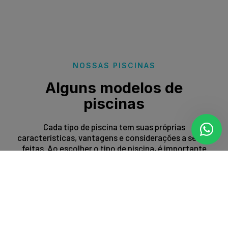
NOSSAS PISCINAS
Alguns modelos de
piscinas
Cada tipo de piscina tem suas próprias
características, vantagens e considerações a serem
feitas. Ao escolher o tipo de piscina, é importante
levar em conta fatores como espaço disponível,
orçamento, preferências estéticas e propósito de
uso.
Entrar em contato