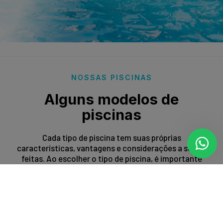
NOSSAS PISCINAS
Alguns modelos de
piscinas
Cada tipo de piscina tem suas próprias
características, vantagens e considerações a serem
feitas. Ao escolher o tipo de piscina, é importante
levar em conta fatores como espaço disponível,
orçamento, preferências estéticas e propósito de
uso.
Entrar em contato