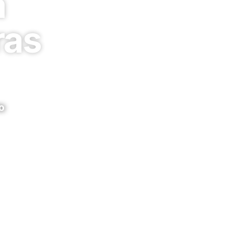
à
ras
o