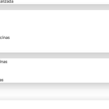
alizada
scinas
inas
as