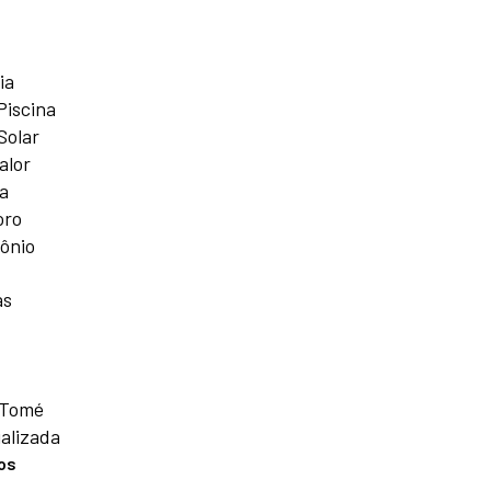
ia
Piscina
Solar
alor
a
oro
ônio
as
 Tomé
alizada
os