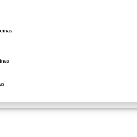
scinas
inas
as