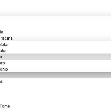
ia
Piscina
Solar
alor
a
oro
ônio
as
 Tomé