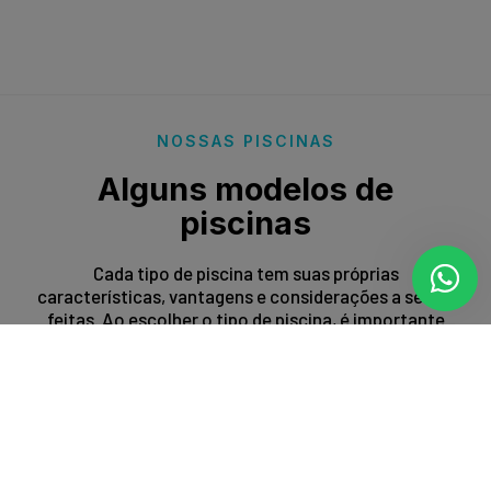
NOSSAS PISCINAS
Alguns modelos de
piscinas
Cada tipo de piscina tem suas próprias
características, vantagens e considerações a serem
feitas. Ao escolher o tipo de piscina, é importante
levar em conta fatores como espaço disponível,
orçamento, preferências estéticas e propósito de
uso.
Entrar em contato