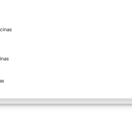
scinas
inas
as