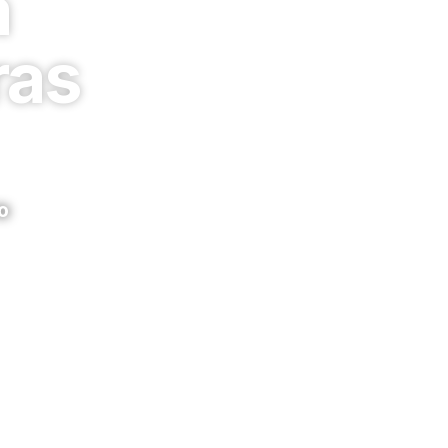
à
ras
o