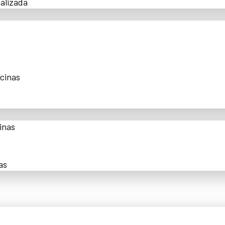
alizada
scinas
inas
as