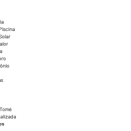
ia
Piscina
Solar
alor
a
oro
ônio
as
 Tomé
alizada
os