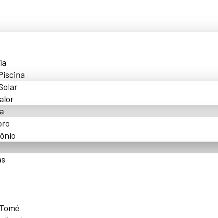
ia
Piscina
Solar
alor
a
oro
ônio
as
 Tomé