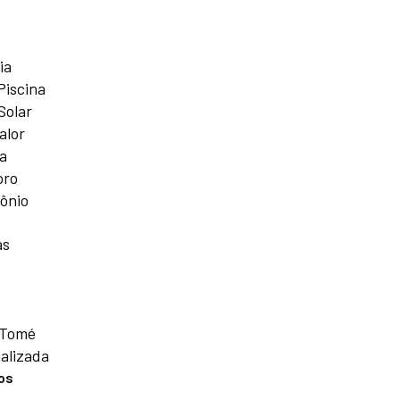
ia
Piscina
Solar
alor
a
oro
ônio
as
 Tomé
alizada
os