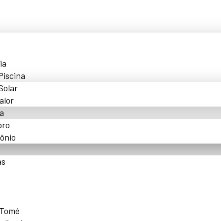
ia
Piscina
Solar
alor
a
oro
ônio
as
 Tomé