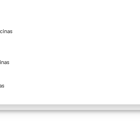
scinas
inas
as