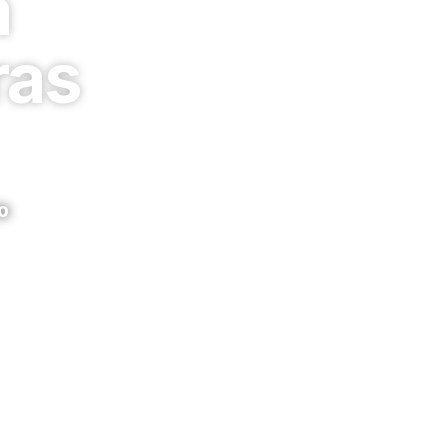
à
ras
o