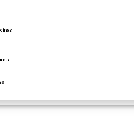
scinas
inas
as