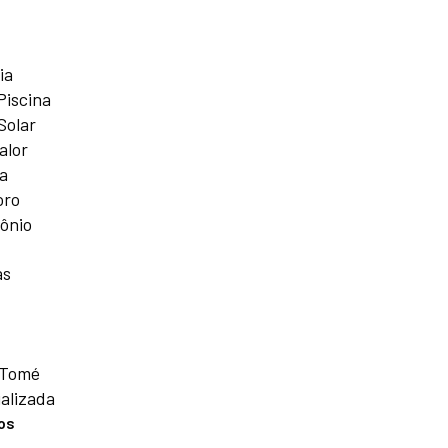
ia
Piscina
Solar
alor
a
oro
ônio
as
 Tomé
alizada
os