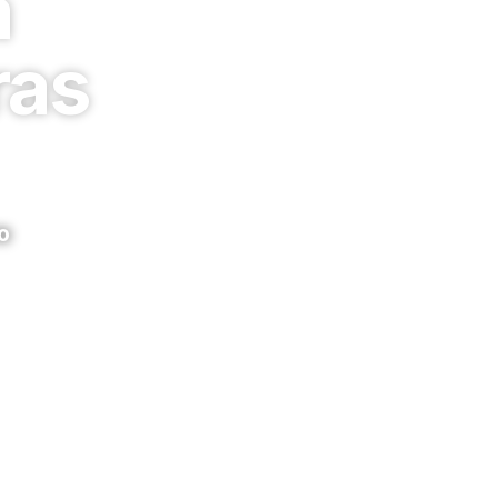
à
ras
o