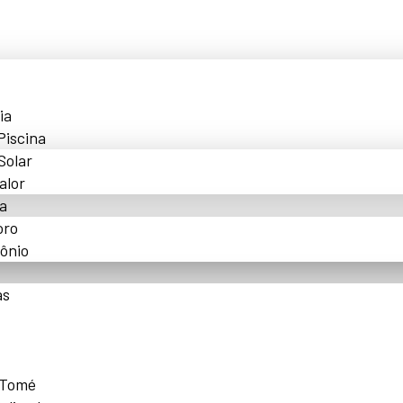
ia
Piscina
Solar
alor
a
oro
ônio
as
 Tomé