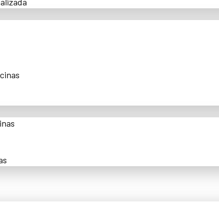
alizada
scinas
inas
as