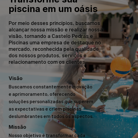
piscina em um oásis
Por meio desses princípios, buscamos
alcançar nossa missão e realizar nossa
visão, tornando a Castelo Pedras e
Piscinas uma empresa de destaque no
mercado, reconhecida pela qualidade
dos nossos produtos, serviços e
relacionamento com os clientes.
Visão
Buscamos constantemente inovação
e aprimoramento, oferecendo
soluções personalizadas que superem
as expectativas e criem piscinas
deslumbrantes em todos os aspectos.
Missão
Nosso objetivo é transformar cada