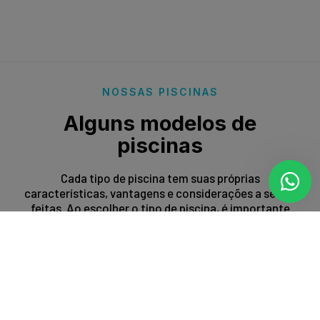
NOSSAS PISCINAS
Alguns modelos de
piscinas
Cada tipo de piscina tem suas próprias
características, vantagens e considerações a serem
feitas. Ao escolher o tipo de piscina, é importante
levar em conta fatores como espaço disponível,
orçamento, preferências estéticas e propósito de
uso.
Entrar em contato