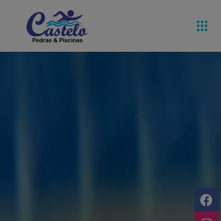
Pedras De
Equipamentos