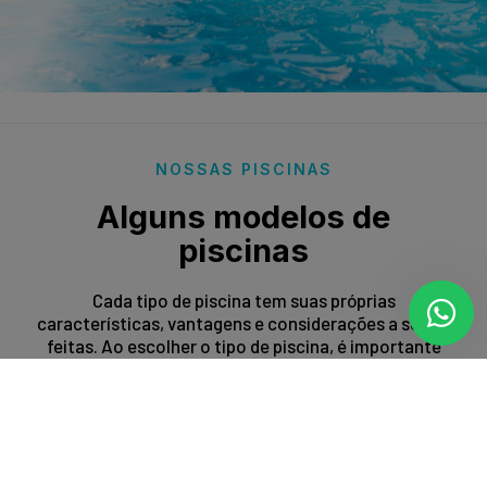
NOSSAS PISCINAS
Alguns modelos de
piscinas
Cada tipo de piscina tem suas próprias
características, vantagens e considerações a serem
feitas. Ao escolher o tipo de piscina, é importante
levar em conta fatores como espaço disponível,
orçamento, preferências estéticas e propósito de
uso.
Entrar em contato