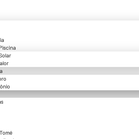
ia
Piscina
Solar
alor
a
oro
ônio
as
 Tomé