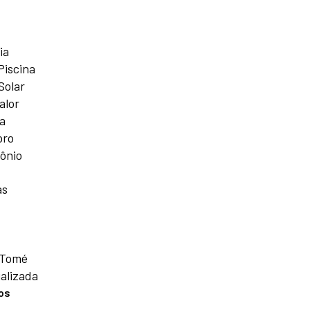
ia
Piscina
Solar
alor
a
oro
ônio
as
 Tomé
alizada
os