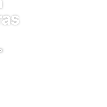
à
ras
o