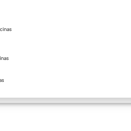
scinas
inas
as