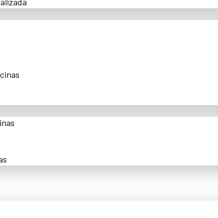
alizada
scinas
inas
as