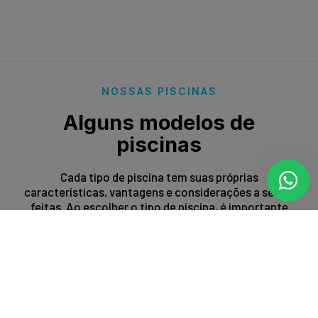
NOSSAS PISCINAS
Alguns modelos de
piscinas
Cada tipo de piscina tem suas próprias
características, vantagens e considerações a serem
feitas. Ao escolher o tipo de piscina, é importante
levar em conta fatores como espaço disponível,
orçamento, preferências estéticas e propósito de
uso.
Entrar em contato