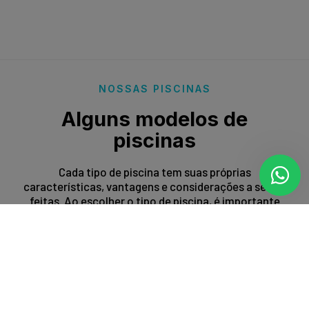
NOSSAS PISCINAS
Alguns modelos de
piscinas
Cada tipo de piscina tem suas próprias
características, vantagens e considerações a serem
feitas. Ao escolher o tipo de piscina, é importante
levar em conta fatores como espaço disponível,
orçamento, preferências estéticas e propósito de
uso.
Entrar em contato