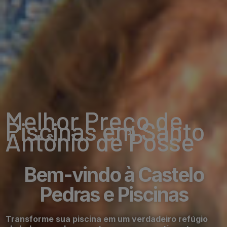
Melhor Preço de
Piscinas em Santo
Antônio de Posse
Bem-vindo à Castelo
Pedras e Piscinas
Transforme sua piscina em um verdadeiro refúgio