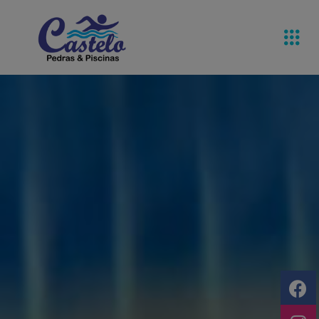
Pedras De
Equipamentos