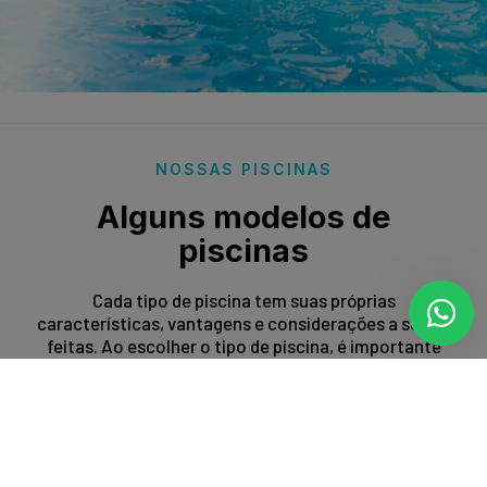
NOSSAS PISCINAS
Alguns modelos de
piscinas
Cada tipo de piscina tem suas próprias
características, vantagens e considerações a serem
feitas. Ao escolher o tipo de piscina, é importante
levar em conta fatores como espaço disponível,
orçamento, preferências estéticas e propósito de
uso.
Entrar em contato