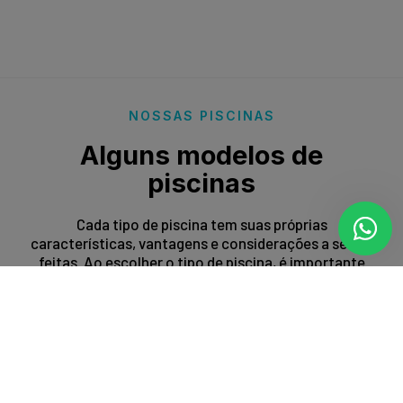
NOSSAS PISCINAS
Alguns modelos de
piscinas
Cada tipo de piscina tem suas próprias
características, vantagens e considerações a serem
feitas. Ao escolher o tipo de piscina, é importante
levar em conta fatores como espaço disponível,
orçamento, preferências estéticas e propósito de
uso.
Entrar em contato