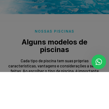
NOSSAS PISCINAS
Alguns modelos de
piscinas
Cada tipo de piscina tem suas próprias
características, vantagens e considerações a serem
feitas. Ao escolher o tipo de piscina, é importante
levar em conta fatores como espaço disponível,
orçamento, preferências estéticas e propósito de
uso.
Entrar em contato