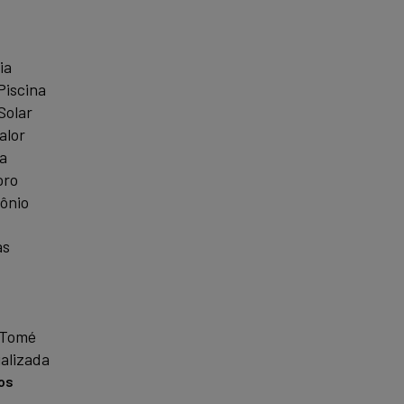
ia
Piscina
Solar
alor
a
oro
ônio
as
 Tomé
alizada
os