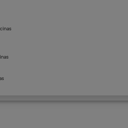
scinas
inas
as