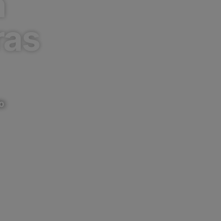
à
ras
o