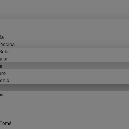
ia
Piscina
Solar
alor
a
oro
ônio
as
 Tomé