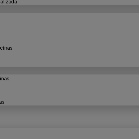
alizada
scinas
inas
as