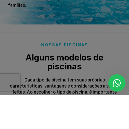
famílias.
NOSSAS PISCINAS
Alguns modelos de
piscinas
Cada tipo de piscina tem suas próprias
características, vantagens e considerações a serem
feitas. Ao escolher o tipo de piscina, é importante
levar em conta fatores como espaço disponível,
orçamento, preferências estéticas e propósito de
uso.
Entrar em contato