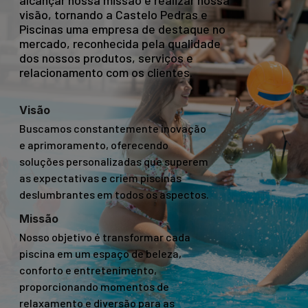
alcançar nossa missão e realizar nossa
visão, tornando a Castelo Pedras e
Piscinas uma empresa de destaque no
mercado, reconhecida pela qualidade
dos nossos produtos, serviços e
relacionamento com os clientes.
Visão
Buscamos constantemente inovação
e aprimoramento, oferecendo
soluções personalizadas que superem
as expectativas e criem piscinas
deslumbrantes em todos os aspectos.
Missão
Nosso objetivo é transformar cada
piscina em um espaço de beleza,
conforto e entretenimento,
proporcionando momentos de
relaxamento e diversão para as