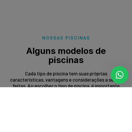
NOSSAS PISCINAS
Alguns modelos de
piscinas
Cada tipo de piscina tem suas próprias
características, vantagens e considerações a serem
feitas. Ao escolher o tipo de piscina, é importante
levar em conta fatores como espaço disponível,
orçamento, preferências estéticas e propósito de
uso.
Entrar em contato