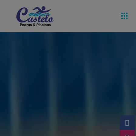
Pedras De
Equipamentos