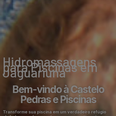
Hidromassagens
para Piscinas em
Jaguariúna
Bem-vindo à Castelo
Pedras e Piscinas
Transforme sua piscina em um verdadeiro refúgio