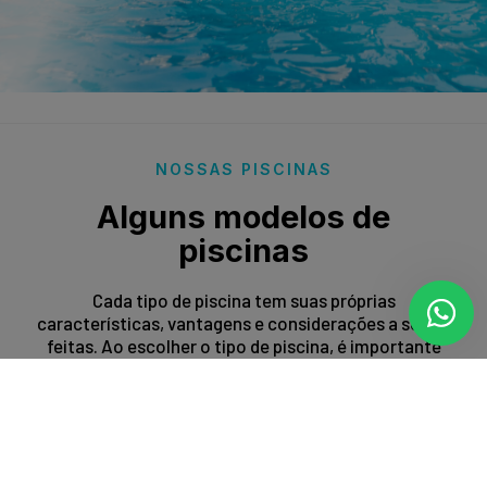
NOSSAS PISCINAS
Alguns modelos de
piscinas
Cada tipo de piscina tem suas próprias
características, vantagens e considerações a serem
feitas. Ao escolher o tipo de piscina, é importante
levar em conta fatores como espaço disponível,
orçamento, preferências estéticas e propósito de
uso.
Entrar em contato