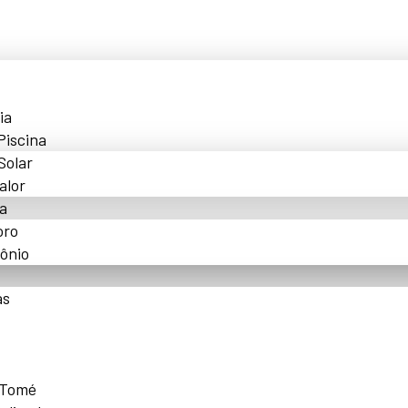
ia
Piscina
Solar
alor
a
oro
ônio
as
 Tomé