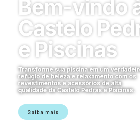
Bem-vindo 
Castelo Ped
e Piscinas
Transforme sua piscina em um verdadeir
refúgio de beleza e relaxamento com os
revestimentos e acessórios de alta
qualidade da Castelo Pedras e Piscinas.
Saiba mais