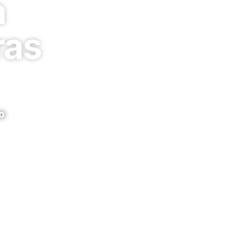
à
ras
o