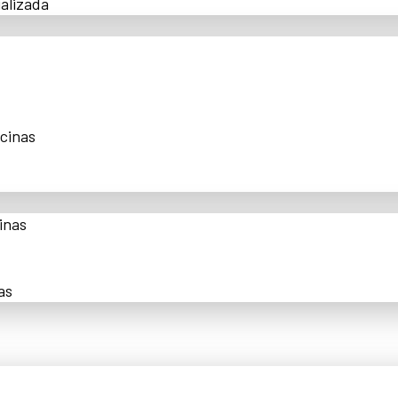
alizada
scinas
inas
as