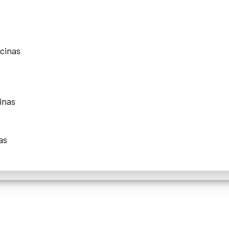
scinas
inas
as