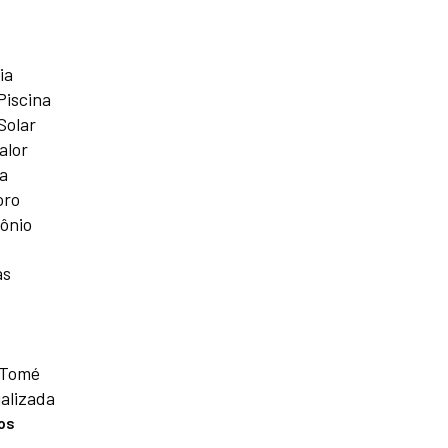
ia
Piscina
Solar
alor
a
oro
ônio
as
 Tomé
alizada
os