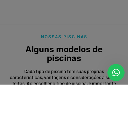
NOSSAS PISCINAS
Alguns modelos de
piscinas
Cada tipo de piscina tem suas próprias
características, vantagens e considerações a serem
feitas. Ao escolher o tipo de piscina, é importante
levar em conta fatores como espaço disponível,
orçamento, preferências estéticas e propósito de
uso.
Entrar em contato