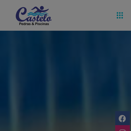
Pedras De
Equipamentos