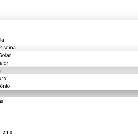
ia
Piscina
Solar
alor
a
oro
ônio
as
 Tomé