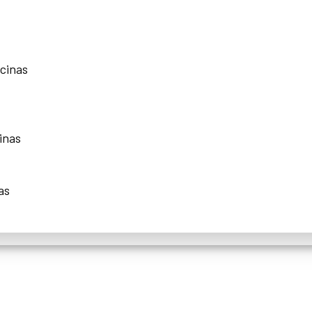
scinas
inas
as