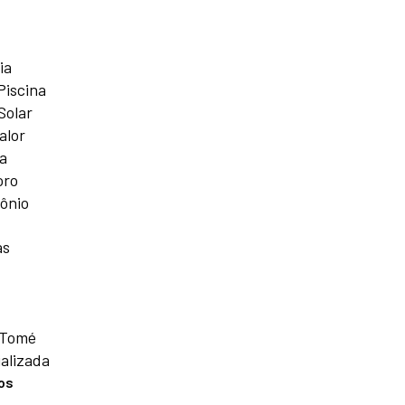
ia
Piscina
Solar
alor
a
oro
ônio
as
 Tomé
alizada
os