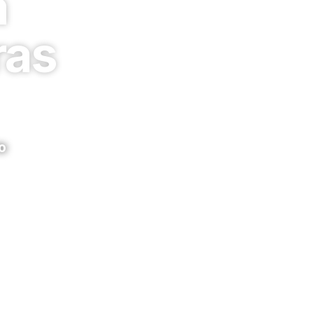
à
ras
o