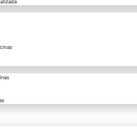
alizada
scinas
inas
as