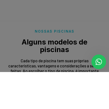
NOSSAS PISCINAS
Alguns modelos de
piscinas
Cada tipo de piscina tem suas próprias
características, vantagens e considerações a serem
feitas. Ao escolher o tipo de piscina, é importante
levar em conta fatores como espaço disponível,
orçamento, preferências estéticas e propósito de
uso.
Entrar em contato