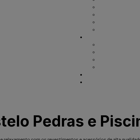
Cerca Removível
Iluminação para Pis
Saunas
Dispositivos
Serviços
Construção de Pisc
Troca de Areia
Troca de Vinil
Reformas de Piscin
Contato
Sobre
elo Pedras e Pisci
 e relaxamento com os revestimentos e acessórios de alta qualidade