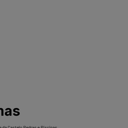
cinas
inas
as
nas
 da Castelo Pedras e Piscinas.