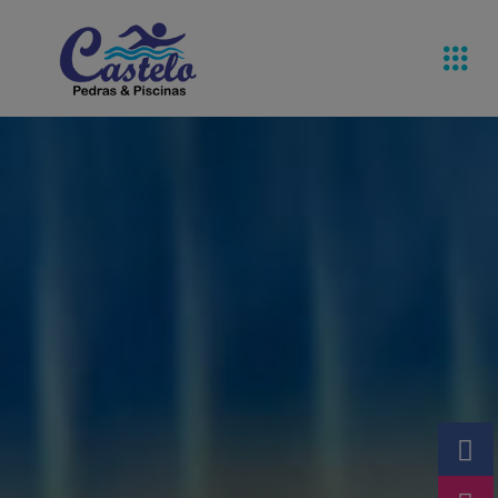
Pedras De
Equipamentos