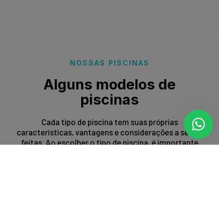
NOSSAS PISCINAS
Alguns modelos de
piscinas
Cada tipo de piscina tem suas próprias
características, vantagens e considerações a serem
feitas. Ao escolher o tipo de piscina, é importante
levar em conta fatores como espaço disponível,
orçamento, preferências estéticas e propósito de
uso.
Entrar em contato