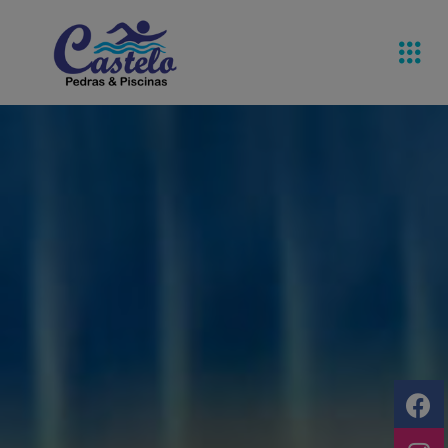
Pedras De
Equipamentos