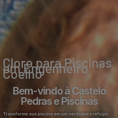
Cloro para Piscinas
em Engenheiro
Coelho
Bem-vindo à Castelo
Pedras e Piscinas
Transforme sua piscina em um verdadeiro refúgio