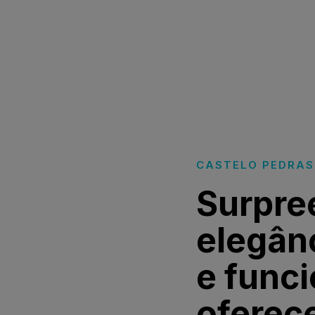
CASTELO PEDRAS 
Surpre
elegânc
e func
ofere