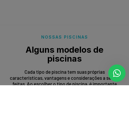
NOSSAS PISCINAS
Alguns modelos de
piscinas
Cada tipo de piscina tem suas próprias
características, vantagens e considerações a serem
feitas. Ao escolher o tipo de piscina, é importante
levar em conta fatores como espaço disponível,
orçamento, preferências estéticas e propósito de
uso.
Entrar em contato