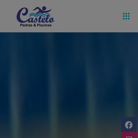
Pedras De
Equipamentos