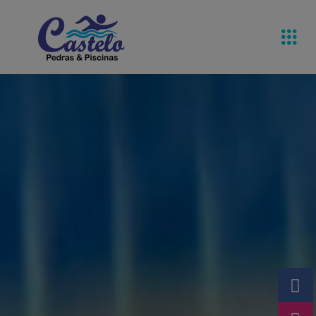
Pedras De
Equipamentos