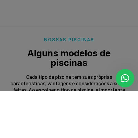
NOSSAS PISCINAS
Alguns modelos de
piscinas
Cada tipo de piscina tem suas próprias
características, vantagens e considerações a serem
feitas. Ao escolher o tipo de piscina, é importante
levar em conta fatores como espaço disponível,
orçamento, preferências estéticas e propósito de
uso.
Entrar em contato