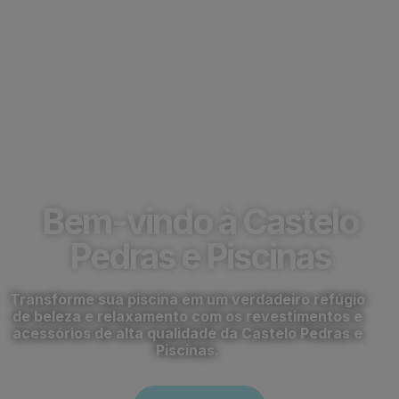
Capa de Proteção
para Piscinas em
Indaiatuba
Bem-vindo à Castelo
Pedras e Piscinas
Transforme sua piscina em um verdadeiro refúgio
de beleza e relaxamento com os revestimentos e
acessórios de alta qualidade da Castelo Pedras e
Piscinas.