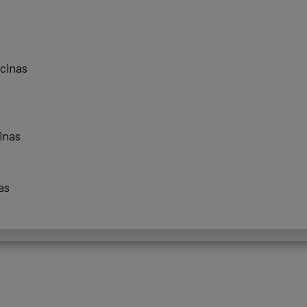
scinas
inas
as