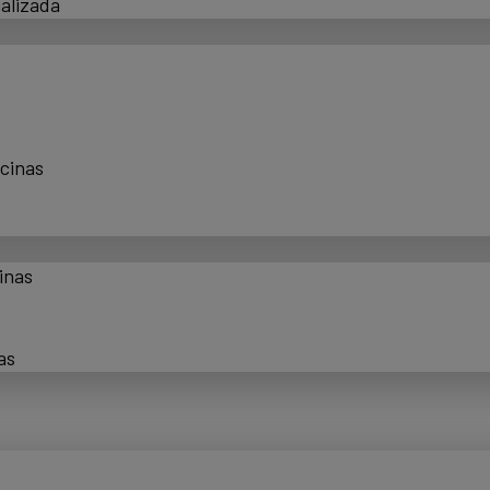
alizada
scinas
inas
as