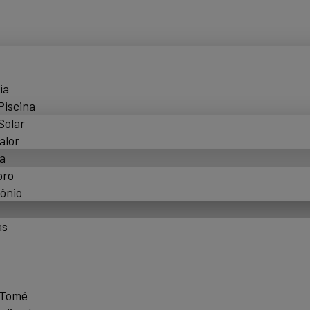
ia
Piscina
Solar
alor
a
oro
ônio
as
 Tomé