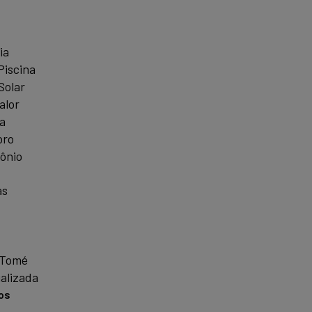
ia
Piscina
Solar
alor
a
oro
ônio
as
 Tomé
alizada
os