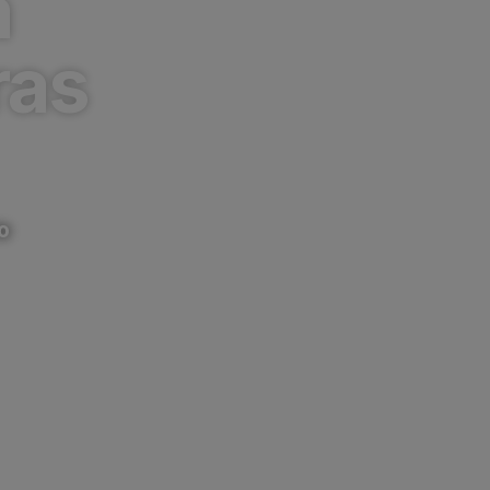
à
ras
o