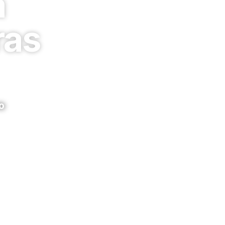
à
ras
o