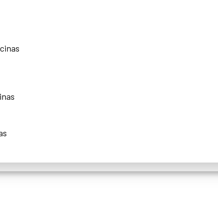
scinas
inas
as