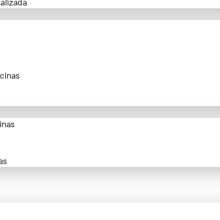
alizada
scinas
inas
as