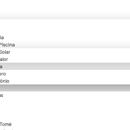
ia
Piscina
Solar
alor
a
oro
ônio
as
 Tomé