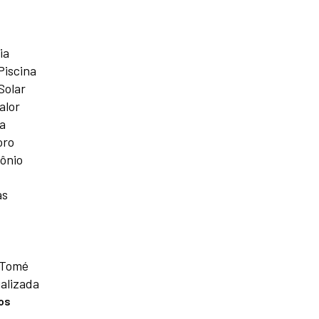
ia
Piscina
Solar
alor
a
oro
ônio
as
 Tomé
alizada
os